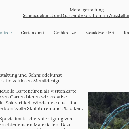
Metallgestaltung
Schmiedekunst und G
artendekoration im
Ausstellu
hmiede
Gartenkunst
Grabkreuze
MosaicMetalArt
Ko
estaltung und Schmiedekunst
k im zeitlosen Metalldesign
iduelle Gartentüren als Visitenkarte
hren Garten bieten wir kreative
e: Solarartikel, Windspiele aus Titan
ie kunstvolle Skulpturen und Plastiken.
pezialität ist die Anfertigung von
erschiedensten Materialien. Dazu