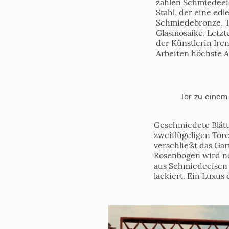
zählen Schmiedeeis
Stahl, der eine edl
Schmiedebronze, Ti
Glasmosaike. Letzt
der Künstlerin Ir
Arbeiten höchste 
Tor zu eine
Geschmiedete Blätt
zweiflügeligen Tore
verschließt das Ga
Rosenbogen wird no
aus Schmiedeeisen 
lackiert. Ein Luxus