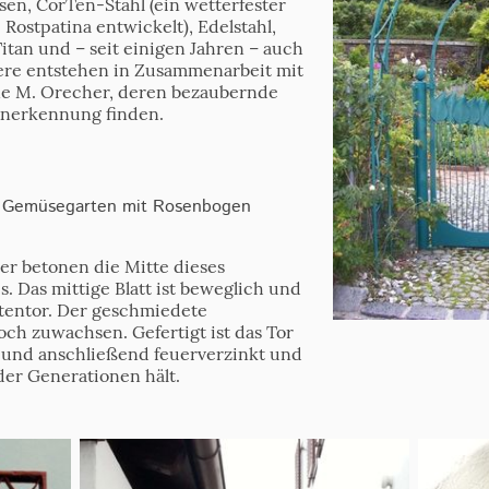
en, CorTen-Stahl (ein wetterfester
e Rostpatina entwickelt), Edelstahl,
tan und – seit einigen Jahren – auch
ere entstehen in Zusammenarbeit mit
ene M. Orecher, deren bezaubernde
Anerkennung finden.
m Gemüsegarten mit Rosenbogen
er betonen die Mitte dieses
s. Das mittige Blatt ist beweglich und
rtentor. Der geschmiedete
ch zuwachsen. Gefertigt ist das Tor
und anschließend feuerverzinkt und
 der Generationen hält.