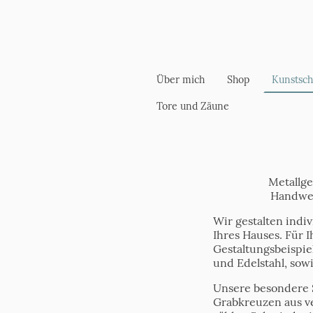
Über mich
Shop
Kunstsc
Tore und Zäune
Metallg
Handwer
Wir gestalten indiv
Ihres Hauses. Für I
Gestaltungsbeispiel
und Edelstahl, sow
Unsere besondere S
Grabkreuzen aus v