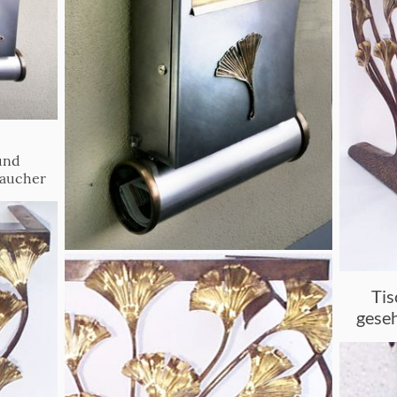
 und
Taucher
Tis
geseh